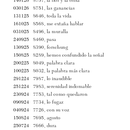
140126
8757, la flor y la brisa
030126
8751, las ganancias
131125
8646, toda la vida
161025
8568, me extaña hablar
031025
8496, la muralla
240925
8460, pasa
130925
8390, forschung
150825
8289, hemos confundido la señal
200225
8049, palabra clara
100225
8032, la palabra más clara
291224
7987, lo inaudible
251224
7983, serenidad indomable
230924
7753, tal como quedaron
090924
7734, lo fugaz
040924
7726, con su voz
150824
7695, agosto
250724
7666, dura