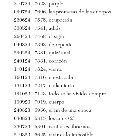
210724
7623, purple
090724
7606, las promesas de los cuerpos
260624
7575, ocupación
300524
7541, adiós
260424
7468, el sigilo
040324
7393, de repente
290224
7381, quizás así
240124
7331, corazón
170124
7324, viento
160124
7316, cuesta saber
131123
7217, nada cierto
191023
7143, todo se ha vivido siempre
190923
7019, cuerpo
240823
6956, el fin de una época
030823
6815, los años (2)
230723
6801, cantar es librarnos
210323
6625, vivir es lo imposible