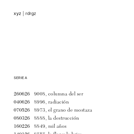
xyz
rdrgz
|
SERIE A
260626
9008, columna del ser
040626
8996, radiación
070526
8973, el grano de mostaza
080326
8888, la destrucción
160226
8849, mil años