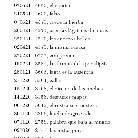
070621
4650, el camino
240521
4630, falso
070521
4375, crece la hierba
260421
4275, oscuras lágrimas dichosas
220421
4240, los cuerpos bellos
020421
4179, la misma fuerza
270221
6757, comprende
190221
3581, las formas del apocalipsis
250121
3606, lenta es la ausencia
271220
3304, callar
151220
3168, el círculo de las noches
141220
3156, desnudos mapas
061220
3012, el rostro si el misterio
301120
2896, huella desgraciada
071120
2758, palabra que baja al mundo
091020
2747, los restos puros