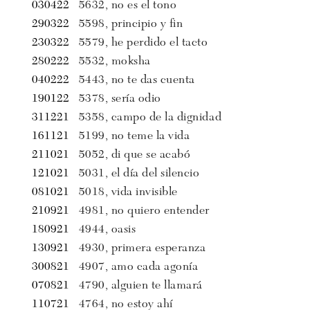
030422
5632, no es el tono
290322
5598, principio y fin
230322
5579, he perdido el tacto
280222
5532, moksha
040222
5443, no te das cuenta
190122
5378, sería odio
311221
5358, campo de la dignidad
161121
5199, no teme la vida
211021
5052, di que se acabó
121021
5031, el día del silencio
081021
5018, vida invisible
210921
4981, no quiero entender
180921
4944, oasis
130921
4930, primera esperanza
300821
4907, amo cada agonía
070821
4790, alguien te llamará
110721
4764, no estoy ahí