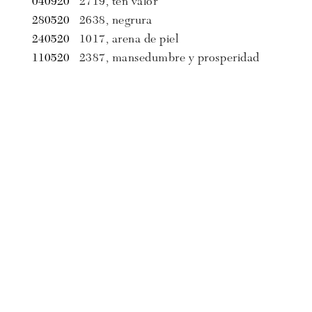
040920
2719, ten valor
280520
2638, negrura
240520
1017, arena de piel
110520
2387, mansedumbre y prosperidad