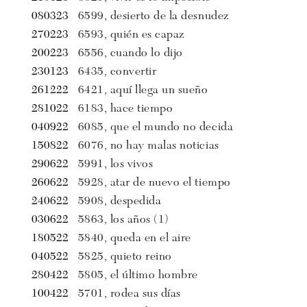
080323
6599, desierto de la desnudez
270223
6593, quién es capaz
200223
6556, cuando lo dijo
230123
6435, convertir
261222
6421, aquí llega un sueño
281022
6183, hace tiempo
040922
6085, que el mundo no decida
150822
6076, no hay malas noticias
290622
5991, los vivos
260622
5928, atar de nuevo el tiempo
240622
5908, despedida
030622
5863, los años (1)
180522
5840, queda en el aire
040522
5825, quieto reino
280422
5805, el último hombre
100422
5701, rodea sus días