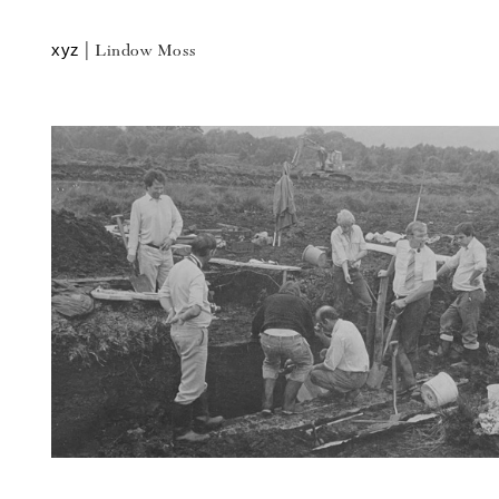
xyz
|
Lindow Moss